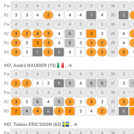
Par
3
3
4
3
4
4
4
5
4
34
3
R1
3
3
4
2
4
4
4
7
4
35
5
Par
4
3
5
4
4
4
3
4
3
34
4
R2
3
2
4
3
4
5
3
2
3
29
4
R3
3
3
3
3
4
5
3
3
2
29
4
R4
3
3
7
3
6
4
3
3
2
34
3
#47, André BAUDER (73)
, -4
Par
3
3
4
3
4
4
4
5
4
34
3
R1
2
2
4
3
6
5
4
6
5
37
3
Par
4
3
5
4
4
4
3
4
3
34
4
R2
3
3
6
4
5
3
3
3
3
33
3
R3
2
4
4
6
3
2
3
4
2
30
6
#47, Tobias ERICSSON (63)
, -4
Par
3
3
4
3
4
4
4
5
4
34
3