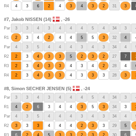
R4
4
3
6
2
4
3
4
3
2
31
3
#7, Jakob NISSEN (14)
, -26
Par
3
3
4
3
4
4
4
5
4
34
3
R1
2
3
4
2
4
4
5
5
3
32
4
Par
4
3
5
4
4
4
3
4
3
34
4
R2
2
3
4
3
3
5
2
3
2
27
7
R3
2
3
4
3
3
4
3
4
2
28
4
R4
2
3
4
3
3
4
3
3
3
28
3
#8, Simon SECHER JENSEN (5)
, -24
Par
3
3
4
3
4
4
4
5
4
34
3
R1
4
2
6
3
4
4
3
5
3
34
3
Par
4
3
5
4
4
4
3
4
3
34
4
R2
3
3
3
4
4
4
2
3
3
29
5
R3
6
2
4
5
3
3
2
3
2
30
6