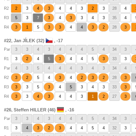
R2
2
3
4
3
4
4
3
2
3
28
4
R3
5
3
7
3
4
3
3
4
3
35
4
R4
3
1
5
3
3
4
4
3
2
28
3
#22, Jan JÍLEK (32)
, -17
Par
3
3
4
3
4
4
4
5
4
34
3
R1
3
2
4
5
3
4
4
5
3
33
3
Par
4
3
5
4
4
4
3
4
3
34
4
R2
3
2
5
4
3
4
2
3
2
28
3
R3
3
3
5
3
4
5
3
4
3
33
3
R4
3
3
4
3
4
4
3
1
2
27
3
#26, Steffen HILLER (46)
, -16
Par
3
3
4
3
4
4
4
5
4
34
3
R1
3
4
3
2
3
4
4
5
4
32
3