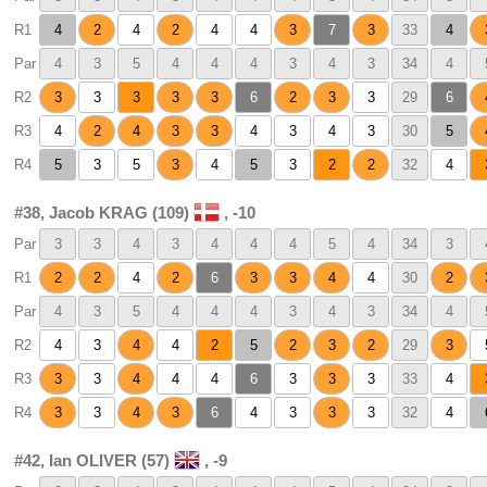
R1
4
2
4
2
4
4
3
7
3
33
4
Par
4
3
5
4
4
4
3
4
3
34
4
R2
3
3
3
3
3
6
2
3
3
29
6
R3
4
2
4
3
3
4
3
4
3
30
5
R4
5
3
5
3
4
5
3
2
2
32
4
#38, Jacob KRAG (109)
, -10
Par
3
3
4
3
4
4
4
5
4
34
3
R1
2
2
4
2
6
3
3
4
4
30
2
Par
4
3
5
4
4
4
3
4
3
34
4
R2
4
3
4
4
2
5
2
3
2
29
3
R3
3
3
4
4
4
6
3
3
3
33
4
R4
3
3
4
3
6
4
3
3
3
32
4
#42, Ian OLIVER (57)
, -9