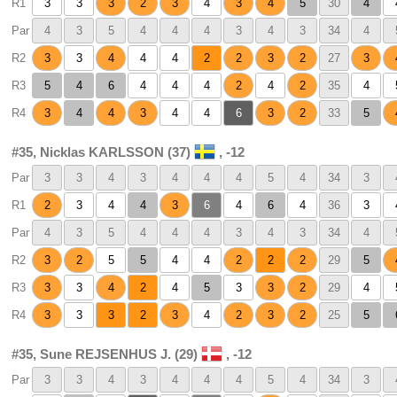
R1
3
3
3
2
3
4
3
4
5
30
4
Par
4
3
5
4
4
4
3
4
3
34
4
R2
3
3
4
4
4
2
2
3
2
27
3
R3
5
4
6
4
4
4
2
4
2
35
4
R4
3
4
4
3
4
4
6
3
2
33
5
#35, Nicklas KARLSSON (37)
, -12
Par
3
3
4
3
4
4
4
5
4
34
3
R1
2
3
4
4
3
6
4
6
4
36
3
Par
4
3
5
4
4
4
3
4
3
34
4
R2
3
2
5
5
4
4
2
2
2
29
5
R3
3
3
4
2
4
5
3
3
2
29
4
R4
3
3
3
2
3
4
2
3
2
25
5
#35, Sune REJSENHUS J. (29)
, -12
Par
3
3
4
3
4
4
4
5
4
34
3