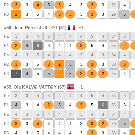
R2
3
3
4
5
3
4
3
3
3
31
4
R3
2
3
5
4
3
3
3
3
3
29
5
#59, Jean-Pierre JUILLOT (51)
, +1
Par
3
3
4
3
4
4
4
5
4
34
3
R1
2
4
6
3
4
4
3
5
4
35
2
Par
4
3
5
4
4
4
3
4
3
34
4
R2
3
3
5
3
2
5
3
3
3
30
3
R3
7
4
5
5
2
5
2
3
2
35
4
#59, Ola KALVØ VATTØY (67)
, +1
Par
3
3
4
3
4
4
4
5
4
34
3
R1
4
3
4
2
5
4
3
5
6
36
3
Par
4
3
5
4
4
4
3
4
3
34
4
R2
3
3
4
4
4
4
3
3
2
30
5
R3
4
3
5
4
4
4
3
3
3
33
4