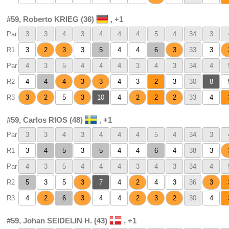
#59, Roberto KRIEG (36)
, +1
Par
3
3
4
3
4
4
4
5
4
34
3
R1
3
2
3
3
5
4
4
6
3
33
3
Par
4
3
5
4
4
4
3
4
3
34
4
R2
4
4
4
3
3
4
3
2
3
30
8
R3
3
2
5
3
10
4
2
2
2
33
4
#59, Carlos RIOS (48)
, +1
Par
3
3
4
3
4
4
4
5
4
34
3
R1
3
4
5
3
5
4
4
6
4
38
3
Par
4
3
5
4
4
4
3
4
3
34
4
R2
5
3
5
3
7
4
2
4
3
36
3
R3
4
2
6
3
4
4
2
3
2
30
4
#59, Johan SEIDELIN H. (43)
, +1