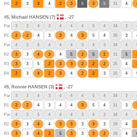
R4
2
3
3
4
2
3
6
3
5
31
4
#5, Michael HANSEN (7)
, -27
Par
3
3
4
3
4
4
4
5
4
34
3
R1
2
2
4
3
3
4
3
5
4
30
3
Par
4
3
5
4
4
4
3
4
3
34
4
R2
3
3
4
3
4
5
2
5
2
31
5
R3
3
3
5
2
3
3
2
2
2
25
4
R4
2
3
4
2
3
4
2
2
3
25
4
#5, Ronnie HANSEN (3)
, -27
Par
3
3
4
3
4
4
4
5
4
34
3
R1
2
2
4
3
4
4
3
5
4
31
3
Par
4
3
5
4
4
4
3
4
3
34
4
R2
3
3
4
4
3
3
3
3
3
29
4
R3
3
3
4
2
5
3
3
3
2
28
4