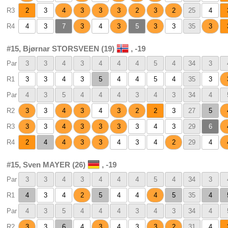
R3
2
3
4
3
3
3
2
3
2
25
4
R4
4
3
7
3
4
3
5
3
3
35
3
#15, Bjørnar STORSVEEN (19)
, -19
Par
3
3
4
3
4
4
4
5
4
34
3
R1
3
3
4
3
5
4
4
5
4
35
3
Par
4
3
5
4
4
4
3
4
3
34
4
R2
3
3
4
3
4
3
2
2
3
27
5
R3
3
3
4
3
3
3
3
4
3
29
6
R4
2
4
4
3
3
4
3
4
2
29
4
#15, Sven MAYER (26)
, -19
Par
3
3
4
3
4
4
4
5
4
34
3
R1
4
3
4
2
5
4
4
4
5
35
4
Par
4
3
5
4
4
4
3
4
3
34
4
R2
3
3
6
4
3
4
3
3
2
31
4