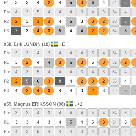
R1
3
3
4
2
4
5
3
6
4
34
5
Par
4
3
5
4
4
4
3
4
3
34
4
R2
2
3
3
3
4
5
3
3
2
28
6
R3
7
3
4
3
5
4
4
2
2
34
5
#58, Erik LUNDIN (18)
, E
Par
3
3
4
3
4
4
4
5
4
34
3
R1
3
2
4
4
3
5
3
5
3
32
2
Par
4
3
5
4
4
4
3
4
3
34
4
R2
2
5
6
3
8
4
2
3
2
35
4
R3
4
2
4
3
4
4
3
2
3
29
5
#59, Magnus ERIKSSON (98)
, +1
Par
3
3
4
3
4
4
4
5
4
34
3
R1
3
3
4
3
4
5
4
5
3
34
3
Par
4
3
5
4
4
4
3
4
3
34
4