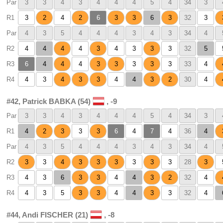
Par
3
3
4
3
4
4
4
5
4
34
3
R1
3
2
4
2
6
3
3
6
3
32
3
Par
4
3
5
4
4
4
3
4
3
34
4
R2
4
4
4
4
3
4
3
3
3
32
5
R3
6
4
4
4
3
3
3
3
3
33
4
R4
4
3
4
3
3
4
4
3
2
30
4
#42, Patrick BABKA (54)
, -9
Par
3
3
4
3
4
4
4
5
4
34
3
R1
4
2
3
3
3
6
4
7
4
36
4
Par
4
3
5
4
4
4
3
4
3
34
4
R2
3
3
4
3
3
3
3
3
3
28
3
R3
4
3
6
3
3
4
4
3
2
32
4
R4
4
3
5
3
3
4
4
3
3
32
4
#44, Andi FISCHER (21)
, -8