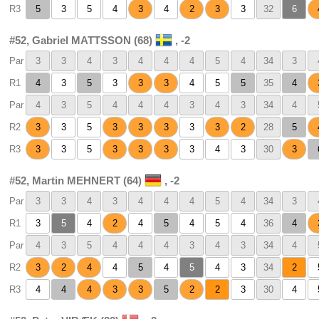
R3
5
3
5
4
3
4
2
3
3
32
6
#52, Gabriel MATTSSON (68)
, -2
Par
3
3
4
3
4
4
4
5
4
34
3
R1
4
3
5
3
3
3
4
5
5
35
4
Par
4
3
5
4
4
4
3
4
3
34
4
R2
3
3
5
3
3
3
3
3
2
28
5
R3
3
3
5
3
3
3
3
4
3
30
3
#52, Martin MEHNERT (64)
, -2
Par
3
3
4
3
4
4
4
5
4
34
3
R1
3
5
4
2
4
5
4
5
4
36
4
Par
4
3
5
4
4
4
3
4
3
34
4
R2
3
2
4
4
5
4
5
4
3
34
2
R3
4
4
4
3
3
5
2
2
3
30
4