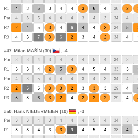
R1
4
3
5
3
4
4
3
6
4
36
2
Par
4
3
5
4
4
4
3
4
3
34
4
R2
2
4
5
3
4
6
4
4
2
34
5
R3
4
3
7
3
6
2
3
4
2
34
4
#47, Milan MAŠÍN (30)
, -4
Par
3
3
4
3
4
4
4
5
4
34
3
R1
3
3
4
2
5
3
4
5
4
33
3
Par
4
3
5
4
4
4
3
4
3
34
4
R2
2
5
5
3
3
2
3
3
3
29
4
R3
5
3
6
3
2
4
2
2
2
29
4
#50, Hans NIEDERMEIER (10)
, -3
Par
3
3
4
3
4
4
4
5
4
34
3
R1
3
3
4
3
3
9
4
5
4
38
4