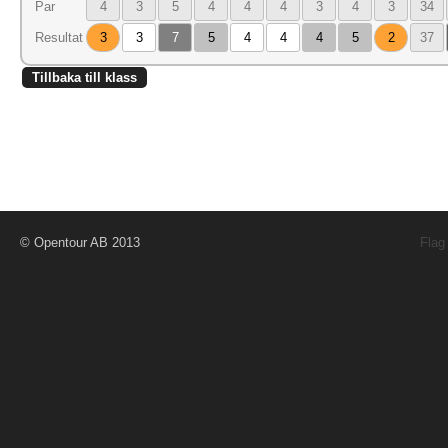
Par
4
3
5
4
4
4
3
4
3
34
Resultat
3
3
7
5
4
4
4
5
2
37
Tillbaka till klass
© Opentour AB 2013
Flag