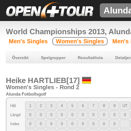
Alund
World Championships 2013, Alun
Men's Singles
Women's Singles
Men's
Översikt
Spelgrupper
Resultatlista
Detaljer
Heike HARTLIEB[17]
Women's Singles - Rond 2
Alunda Fotbollsgolf
Hål
1
2
3
4
5
6
7
8
9
UT
Längd
0
0
0
0
0
0
0
0
0
0
Index
0
0
0
0
0
0
0
0
0