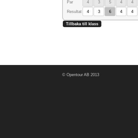
Par
4
3
5
4
4
Resultat
4
3
6
4
4
Tillbaka till klass
© Opentour AB 2013