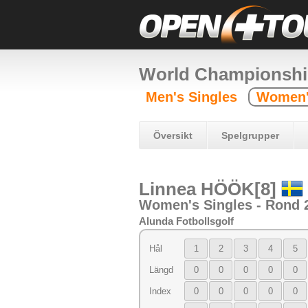
World Championshi
Men's Singles
Women'
Översikt
Spelgrupper
Linnea HÖÖK[8]
Women's Singles - Rond 
Alunda Fotbollsgolf
Hål
1
2
3
4
5
Längd
0
0
0
0
0
Index
0
0
0
0
0