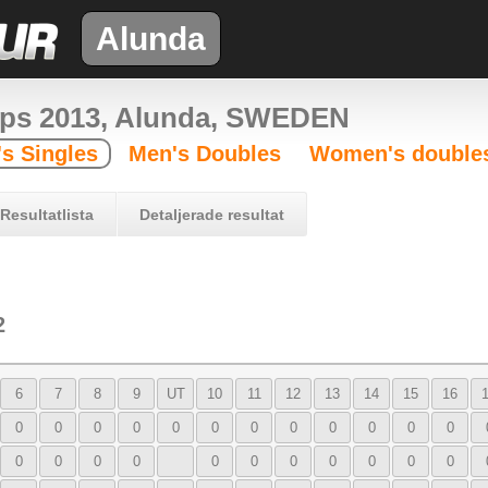
Alunda
ps 2013, Alunda, SWEDEN
s Singles
Men's Doubles
Women's double
Resultatlista
Detaljerade resultat
2
6
7
8
9
UT
10
11
12
13
14
15
16
0
0
0
0
0
0
0
0
0
0
0
0
0
0
0
0
0
0
0
0
0
0
0