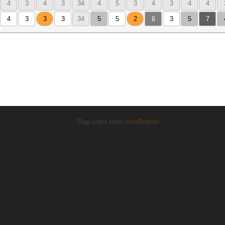
4
3
4
3
34
4
5
3
4
3
4
4
4
3
3
3
34
5
5
2
6
3
5
7
Flag icons from
IconDrawer