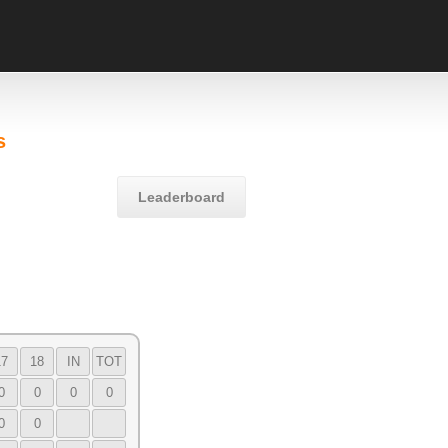
s
Leaderboard
17
18
IN
TOT
0
0
0
0
0
0