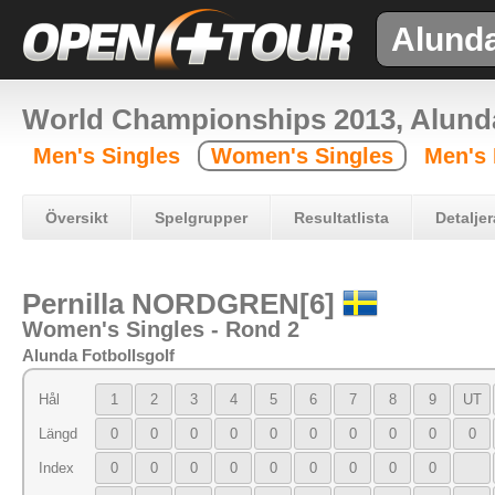
Alund
World Championships 2013, Alun
Men's Singles
Women's Singles
Men's
Översikt
Spelgrupper
Resultatlista
Detaljer
Pernilla NORDGREN[6]
Women's Singles - Rond 2
Alunda Fotbollsgolf
Hål
1
2
3
4
5
6
7
8
9
UT
Längd
0
0
0
0
0
0
0
0
0
0
Index
0
0
0
0
0
0
0
0
0