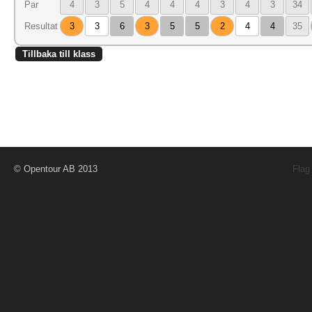
Par
4
3
5
4
4
4
3
4
3
34
Resultat
3
3
6
3
5
5
2
4
4
35
Tillbaka till klass
© Opentour AB 2013
Flag