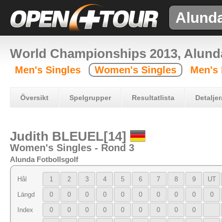
Alund
World Championships 2013, Alun
Men's Singles
Women's Singles
Men's
Översikt
Spelgrupper
Resultatlista
Detaljer
Judith BLEUEL[14]
Women's Singles - Rond 3
Alunda Fotbollsgolf
Hål
1
2
3
4
5
6
7
8
9
UT
Längd
0
0
0
0
0
0
0
0
0
0
Index
0
0
0
0
0
0
0
0
0