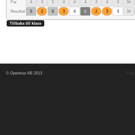
Par
4
3
5
4
4
4
3
4
3
34
Resultat
5
2
6
3
4
6
2
3
3
34
Tillbaka till klass
© Opentour AB 2013
Flag