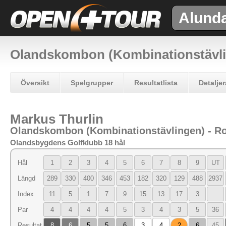
Alund
Olandskombon (Kombinationstävl
Översikt
Spelgrupper
Resultatlista
Detaljer
Markus Thurlin
Olandskombon (Kombinationstävlingen) - R
Olandsbygdens Golfklubb 18 hål
Hål
1
2
3
4
5
6
7
8
9
UT
Längd
289
330
400
346
453
182
320
129
488
2937
Index
11
5
1
7
9
15
13
17
3
Par
4
4
4
4
5
3
4
3
5
36
Resultat
8
6
5
5
6
3
4
2
6
45