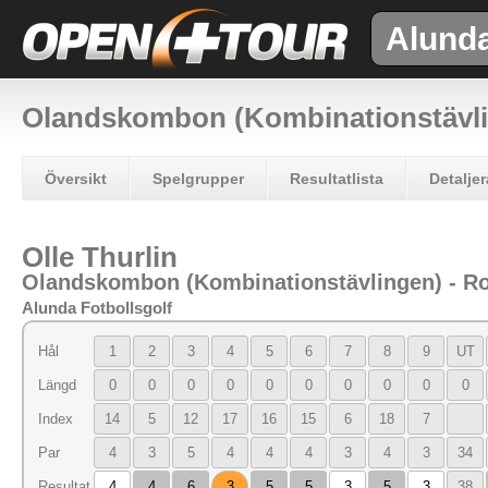
Alund
Olandskombon (Kombinationstävl
Översikt
Spelgrupper
Resultatlista
Detaljer
Olle Thurlin
Olandskombon (Kombinationstävlingen) - R
Alunda Fotbollsgolf
Hål
1
2
3
4
5
6
7
8
9
UT
Längd
0
0
0
0
0
0
0
0
0
0
Index
14
5
12
17
16
15
6
18
7
Par
4
3
5
4
4
4
3
4
3
34
Resultat
4
4
6
3
5
5
3
5
3
38