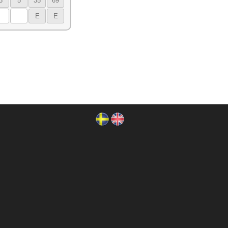
3
5
35
69
E
E