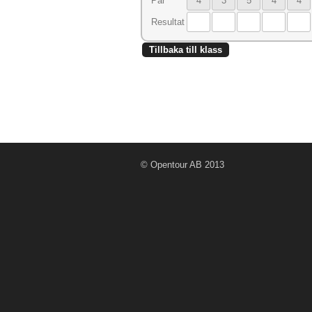
Par
4
3
5
4
4
Resultat
Tillbaka till klass
© Opentour AB 2013