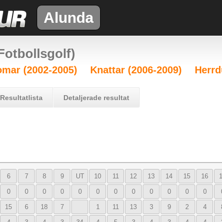
Alunda
otbollsgolf)
mar (2002-2005)
Knattar (2006-2009)
Herrd
Resultatlista
Detaljerade resultat
6
7
8
9
UT
10
11
12
13
14
15
16
0
0
0
0
0
0
0
0
0
0
0
0
15
6
18
7
1
11
13
3
9
2
4