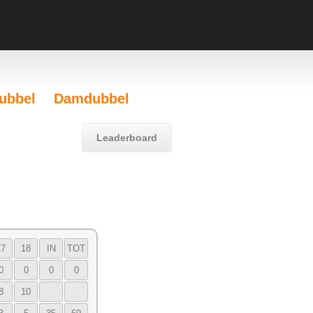
ubbel
Damdubbel
Leaderboard
17
18
IN
TOT
0
0
0
0
8
10