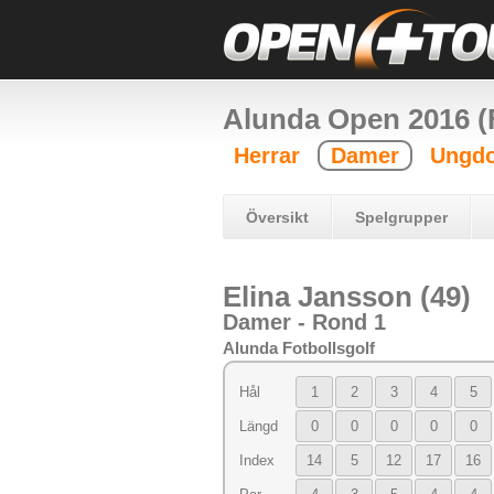
Alunda Open 2016 (F
Herrar
Damer
Ungdo
Översikt
Spelgrupper
Elina Jansson (49)
Damer - Rond 1
Alunda Fotbollsgolf
Hål
1
2
3
4
5
Längd
0
0
0
0
0
Index
14
5
12
17
16