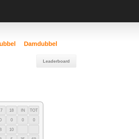
ubbel
Damdubbel
Leaderboard
17
18
IN
TOT
0
0
0
0
8
10