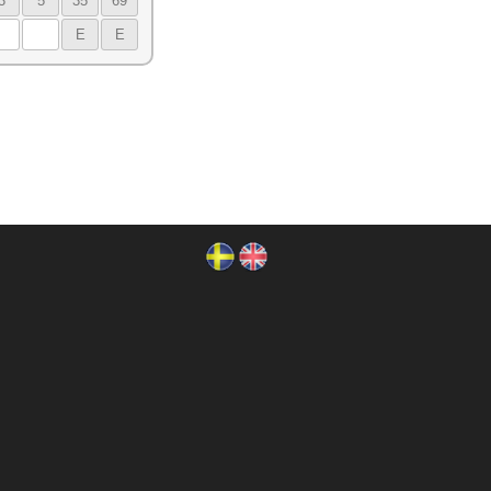
3
5
35
69
E
E