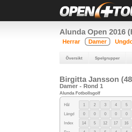
Alunda Open 2016 (F
Herrar
Damer
Ungdo
Översikt
Spelgrupper
Birgitta Jansson (48
Damer - Rond 1
Alunda Fotbollsgolf
Hål
1
2
3
4
5
Längd
0
0
0
0
0
Index
14
5
12
17
16