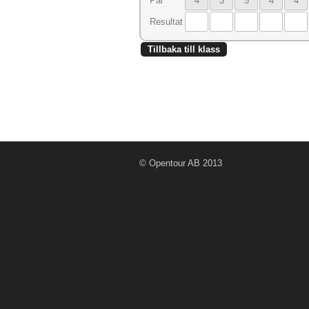
Par
4
3
5
4
4
Resultat
Tillbaka till klass
© Opentour AB 2013