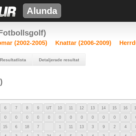
Alunda
otbollsgolf)
mar (2002-2005)
Knattar (2006-2009)
Herrd
Resultatlista
Detaljerade resultat
)
6
7
8
9
UT
10
11
12
13
14
15
16
0
0
0
0
0
0
0
0
0
0
0
0
15
6
18
7
1
11
13
3
9
2
4