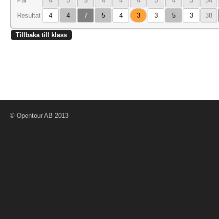
Par
4
3
5
4
4
4
3
4
3
34
Resultat
4
4
7
5
4
3
3
5
3
38
Tillbaka till klass
© Opentour AB 2013