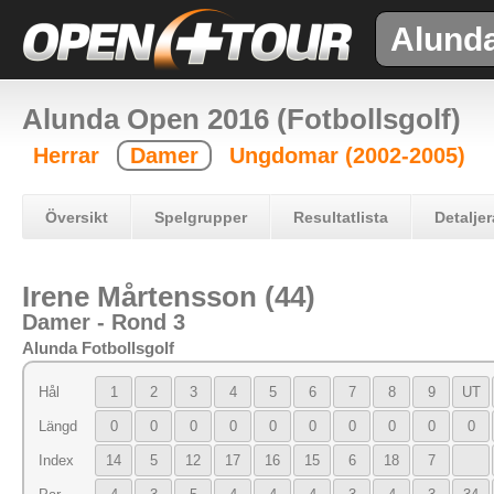
Alund
Alunda Open 2016 (Fotbollsgolf)
Herrar
Damer
Ungdomar (2002-2005)
Översikt
Spelgrupper
Resultatlista
Detaljer
Irene Mårtensson (44)
Damer - Rond 3
Alunda Fotbollsgolf
Hål
1
2
3
4
5
6
7
8
9
UT
Längd
0
0
0
0
0
0
0
0
0
0
Index
14
5
12
17
16
15
6
18
7