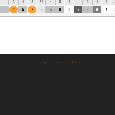
4
3
4
3
34
4
5
3
4
3
4
4
5
2
5
2
35
5
6
3
7
4
6
4
Flag icons from
IconDrawer