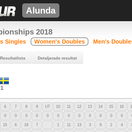
Alunda
ionships 2018
 Singles
Women's Doubles
Men's Double
Resultatlista
Detaljerade resultat
 1
6
7
8
9
UT
10
11
12
13
14
15
16
0
0
0
0
0
0
0
0
0
0
0
0
15
6
18
7
1
11
13
3
9
2
4