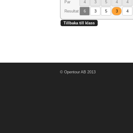
Par
4
3
5
4
4
Resultat
6
3
5
3
4
Tillbaka till klass
© Opentour AB 2013