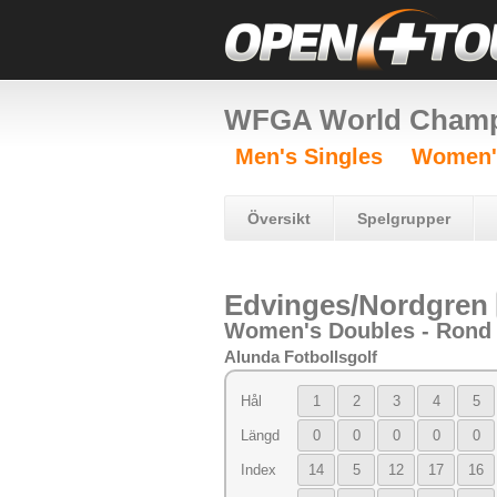
WFGA World Champ
Men's Singles
Women's
Översikt
Spelgrupper
Edvinges/Nordgren
Women's Doubles - Rond
Alunda Fotbollsgolf
Hål
1
2
3
4
5
Längd
0
0
0
0
0
Index
14
5
12
17
16