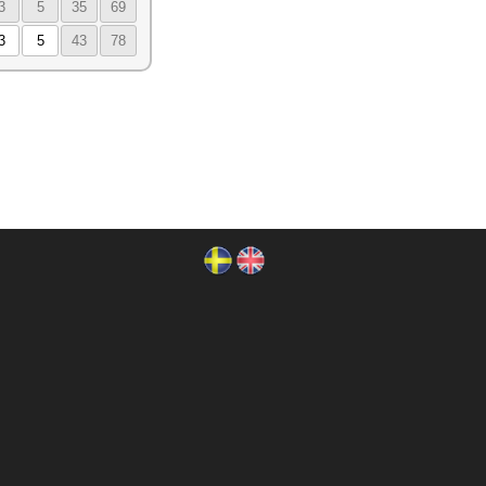
3
5
35
69
3
5
43
78