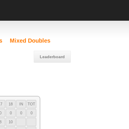
s
Mixed Doubles
Leaderboard
17
18
IN
TOT
0
0
0
0
8
10