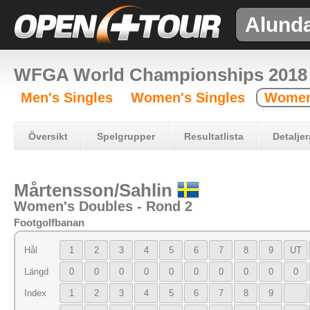
Alund
WFGA World Championships 2018
Men's Singles
Women's Singles
Women
Översikt
Spelgrupper
Resultatlista
Detaljer
Mårtensson/Sahlin
Women's Doubles - Rond 2
Footgolfbanan
Hål
1
2
3
4
5
6
7
8
9
UT
Längd
0
0
0
0
0
0
0
0
0
0
Index
1
2
3
4
5
6
7
8
9