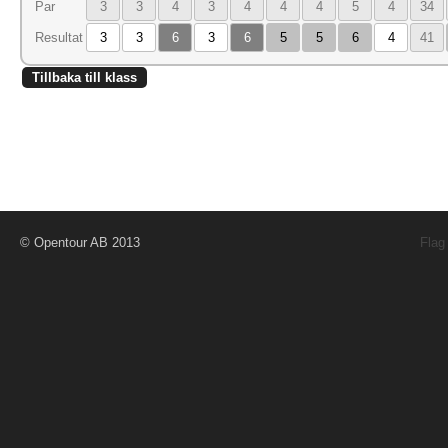
Par
3
3
4
3
4
4
4
5
4
34
Resultat
3
3
6
3
6
5
5
6
4
41
Tillbaka till klass
© Opentour AB 2013
Flag