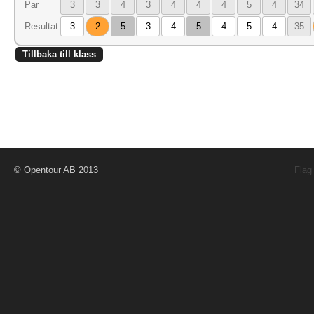
Par
3
3
4
3
4
4
4
5
4
34
Resultat
3
2
5
3
4
5
4
5
4
35
Tillbaka till klass
© Opentour AB 2013
Flag