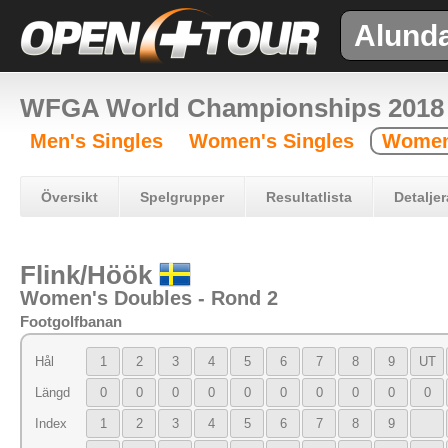
Alund
WFGA World Championships 2018
Men's Singles
Women's Singles
Women
Översikt
Spelgrupper
Resultatlista
Detaljer
Flink/Höök
Women's Doubles - Rond 2
Footgolfbanan
Hål
1
2
3
4
5
6
7
8
9
UT
Längd
0
0
0
0
0
0
0
0
0
0
Index
1
2
3
4
5
6
7
8
9