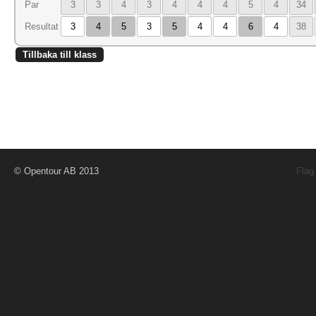
Par
3
3
4
3
4
4
4
5
4
34
Resultat
3
4
5
3
5
4
4
6
4
38
Tillbaka till klass
© Opentour AB 2013
Flag