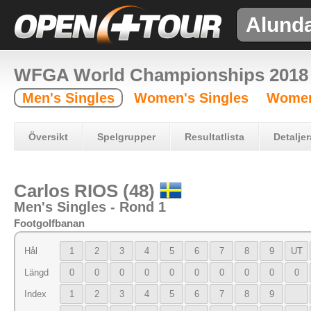
Alund
WFGA World Championships 2018
Men's Singles
Women's Singles
Women
Översikt
Spelgrupper
Resultatlista
Detaljer
Carlos RIOS (48)
Men's Singles - Rond 1
Footgolfbanan
Hål
1
2
3
4
5
6
7
8
9
UT
Längd
0
0
0
0
0
0
0
0
0
0
Index
1
2
3
4
5
6
7
8
9