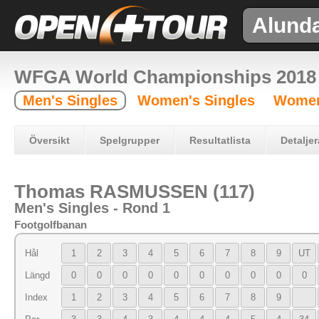
Alund
WFGA World Championships 2018
Men's Singles
Women's Singles
Women
Översikt
Spelgrupper
Resultatlista
Detaljer
Thomas RASMUSSEN (117)
Men's Singles - Rond 1
Footgolfbanan
Hål
1
2
3
4
5
6
7
8
9
UT
Längd
0
0
0
0
0
0
0
0
0
0
Index
1
2
3
4
5
6
7
8
9