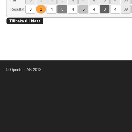
Par
3
3
4
3
4
4
4
5
4
34
Resultat
3
2
4
5
4
5
4
8
4
39
Tillbaka till klass
© Opentour AB 2013