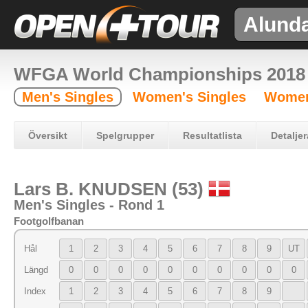
Alund
WFGA World Championships 2018
Men's Singles
Women's Singles
Women
Översikt
Spelgrupper
Resultatlista
Detaljer
Lars B. KNUDSEN (53)
Men's Singles - Rond 1
Footgolfbanan
Hål
1
2
3
4
5
6
7
8
9
UT
Längd
0
0
0
0
0
0
0
0
0
0
Index
1
2
3
4
5
6
7
8
9