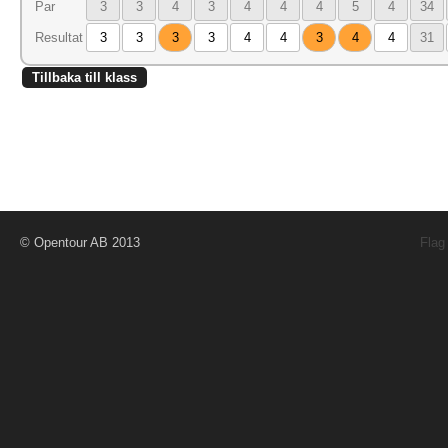
Par
3
3
4
3
4
4
4
5
4
34
Resultat
3
3
3
3
4
4
3
4
4
31
Tillbaka till klass
© Opentour AB 2013
Flag