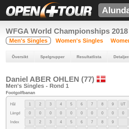
Alund
WFGA World Championships 2018
Men's Singles
Women's Singles
Women
Översikt
Spelgrupper
Resultatlista
Detaljer
Daniel ABER OHLEN (77)
Men's Singles - Rond 1
Footgolfbanan
Hål
1
2
3
4
5
6
7
8
9
UT
Längd
0
0
0
0
0
0
0
0
0
0
Index
1
2
3
4
5
6
7
8
9