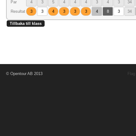
Par
4
3
5
4
4
4
3
4
3
34
Resultat
3
3
4
3
3
3
4
8
3
34
Tillbaka till klass
© Opentour AB 2013
Flag