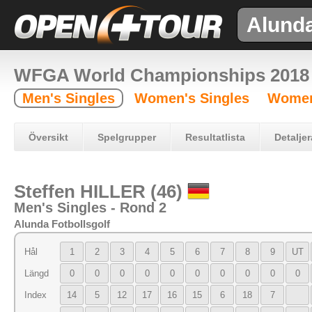
Alund
WFGA World Championships 2018
Men's Singles
Women's Singles
Women
Översikt
Spelgrupper
Resultatlista
Detaljer
Steffen HILLER (46)
Men's Singles - Rond 2
Alunda Fotbollsgolf
Hål
1
2
3
4
5
6
7
8
9
UT
Längd
0
0
0
0
0
0
0
0
0
0
Index
14
5
12
17
16
15
6
18
7