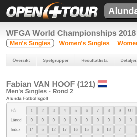
Alund
WFGA World Championships 2018
Men's Singles
Women's Singles
Women
Översikt
Spelgrupper
Resultatlista
Detaljer
Fabian VAN HOOF (121)
Men's Singles - Rond 2
Alunda Fotbollsgolf
Hål
1
2
3
4
5
6
7
8
9
UT
Längd
0
0
0
0
0
0
0
0
0
0
Index
14
5
12
17
16
15
6
18
7