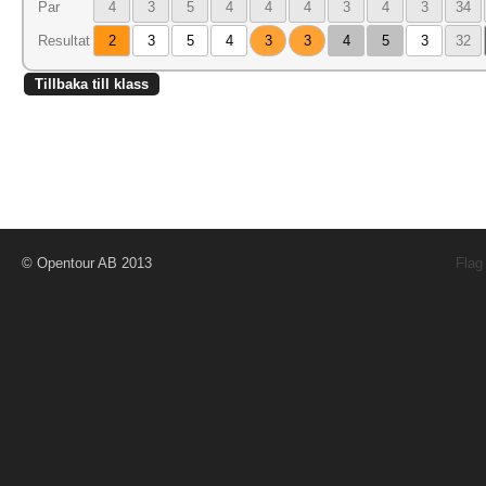
Par
4
3
5
4
4
4
3
4
3
34
Resultat
2
3
5
4
3
3
4
5
3
32
Tillbaka till klass
© Opentour AB 2013
Flag