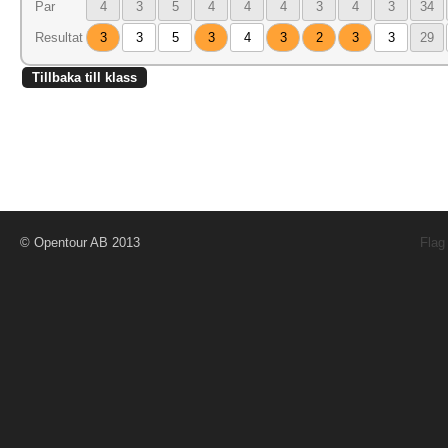
Par
4
3
5
4
4
4
3
4
3
34
Resultat
3
3
5
3
4
3
2
3
3
29
Tillbaka till klass
© Opentour AB 2013
Flag