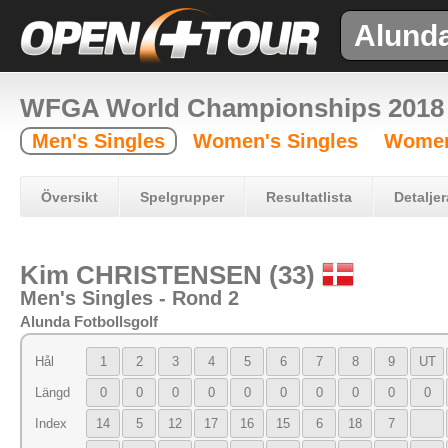
Alund
WFGA World Championships 2018
Men's Singles
Women's Singles
Women
Översikt
Spelgrupper
Resultatlista
Detaljer
Kim CHRISTENSEN (33)
Men's Singles - Rond 2
Alunda Fotbollsgolf
Hål
1
2
3
4
5
6
7
8
9
UT
Längd
0
0
0
0
0
0
0
0
0
0
Index
14
5
12
17
16
15
6
18
7