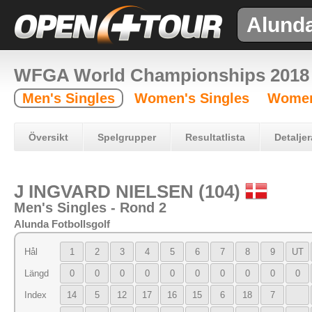
Alund
WFGA World Championships 2018
Men's Singles
Women's Singles
Women
Översikt
Spelgrupper
Resultatlista
Detaljer
J INGVARD NIELSEN (104)
Men's Singles - Rond 2
Alunda Fotbollsgolf
Hål
1
2
3
4
5
6
7
8
9
UT
Längd
0
0
0
0
0
0
0
0
0
0
Index
14
5
12
17
16
15
6
18
7