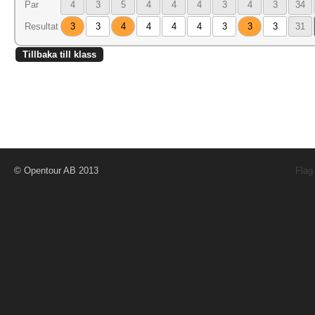
Par
4
3
5
4
4
4
3
4
3
34
Resultat
3
3
4
4
4
4
3
3
3
31
Tillbaka till klass
© Opentour AB 2013
Flag