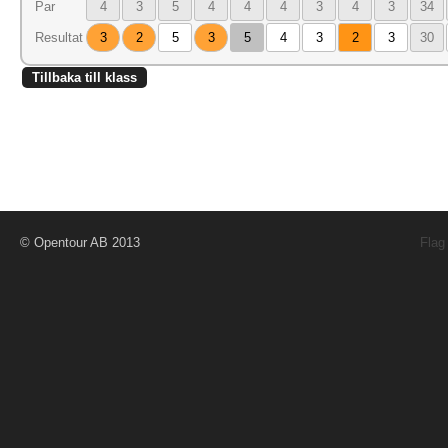
Par
4
3
5
4
4
4
3
4
3
34
Resultat
3
2
5
3
5
4
3
2
3
30
Tillbaka till klass
© Opentour AB 2013
Flag