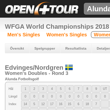
Alund
WFGA World Championships 2018
Men's Singles
Women's Singles
Women
Översikt
Spelgrupper
Resultatlista
Detaljer
Edvinges/Nordgren
Women's Doubles - Rond 3
Alunda Fotbollsgolf
Hål
1
2
3
4
5
6
7
8
9
UT
Längd
0
0
0
0
0
0
0
0
0
0
Index
14
5
12
17
16
15
6
18
7