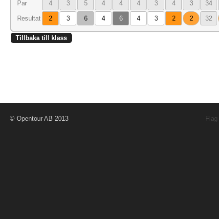
Par
4
3
5
4
4
4
3
4
3
34
Resultat
2
3
6
4
6
4
3
2
2
32
Tillbaka till klass
© Opentour AB 2013
Flag