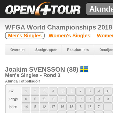
Alund
WFGA World Championships 2018
Men's Singles
Women's Singles
Women
Översikt
Spelgrupper
Resultatlista
Detaljer
Joakim SVENSSON (88)
Men's Singles - Rond 3
Alunda Fotbollsgolf
Hål
1
2
3
4
5
6
7
8
9
UT
Längd
0
0
0
0
0
0
0
0
0
0
Index
14
5
12
17
16
15
6
18
7