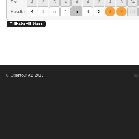
Par
4
3
5
4
4
4
3
4
3
34
Resultat
4
3
5
4
5
4
3
3
2
33
Tillbaka till klass
© Opentour AB 2013
Flag