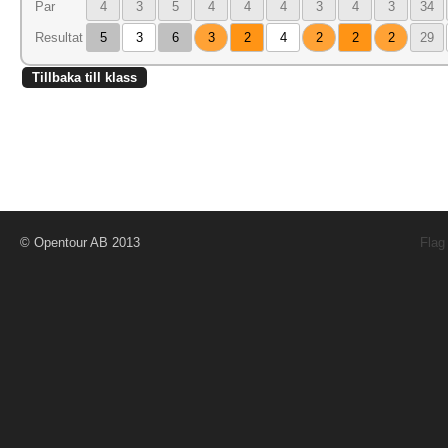
Par
4
3
5
4
4
4
3
4
3
34
Resultat
5
3
6
3
2
4
2
2
2
29
Tillbaka till klass
© Opentour AB 2013
Flag