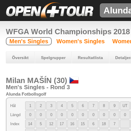
Alund
WFGA World Championships 2018
Men's Singles
Women's Singles
Women
Översikt
Spelgrupper
Resultatlista
Detaljer
Milan MAŠÍN (30)
Men's Singles - Rond 3
Alunda Fotbollsgolf
Hål
1
2
3
4
5
6
7
8
9
UT
Längd
0
0
0
0
0
0
0
0
0
0
Index
14
5
12
17
16
15
6
18
7