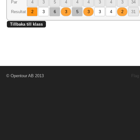
Par
4
3
5
4
4
4
3
4
3
34
Resultat
2
3
6
3
5
3
3
4
2
31
Tillbaka till klass
© Opentour AB 2013
Flag