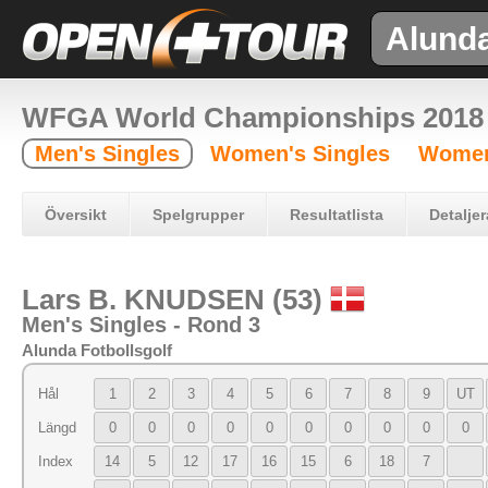
Alund
WFGA World Championships 2018
Men's Singles
Women's Singles
Women
Översikt
Spelgrupper
Resultatlista
Detaljer
Lars B. KNUDSEN (53)
Men's Singles - Rond 3
Alunda Fotbollsgolf
Hål
1
2
3
4
5
6
7
8
9
UT
Längd
0
0
0
0
0
0
0
0
0
0
Index
14
5
12
17
16
15
6
18
7