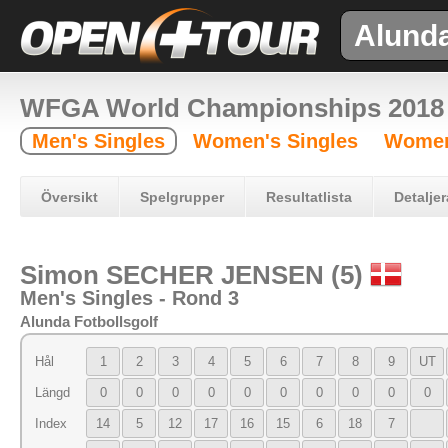
Alund
WFGA World Championships 2018
Men's Singles
Women's Singles
Women
Översikt
Spelgrupper
Resultatlista
Detaljer
Simon SECHER JENSEN (5)
Men's Singles - Rond 3
Alunda Fotbollsgolf
Hål
1
2
3
4
5
6
7
8
9
UT
Längd
0
0
0
0
0
0
0
0
0
0
Index
14
5
12
17
16
15
6
18
7