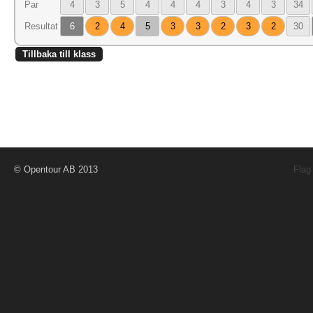
Par
4
3
5
4
4
4
3
4
3
34
Resultat
6
2
4
5
3
3
2
3
2
30
Tillbaka till klass
© Opentour AB 2013
Flag