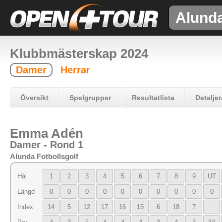
Alund
Klubbmästerskap 2024
Damer
Herrar
Översikt
Spelgrupper
Resultatlista
Detaljer
Emma Adén
Damer - Rond 1
Alunda Fotbollsgolf
Hål
1
2
3
4
5
6
7
8
9
UT
Längd
0
0
0
0
0
0
0
0
0
0
Index
14
5
12
17
16
15
6
18
7