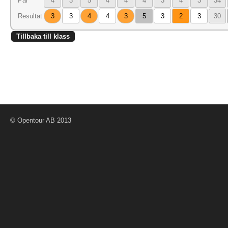
Par
4
3
5
4
4
4
3
4
3
34
Resultat
3
3
4
4
3
5
3
2
3
30
Tillbaka till klass
© Opentour AB 2013