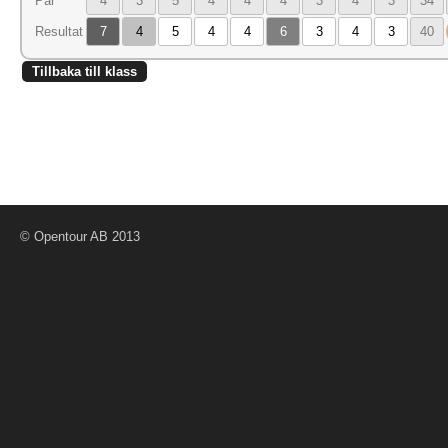
Par
4
3
5
4
4
4
3
4
3
34
Resultat
7
4
5
4
4
6
3
4
3
40
Tillbaka till klass
© Opentour AB 2013