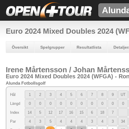
Alund
Euro 2024 Mixed Doubles 2024 (W
Översikt
Spelgrupper
Resultatlista
Detaljer
Irene Mårtensson / Johan Mårten
Euro 2024 Mixed Doubles 2024 (WFGA) - Ron
Alunda Fotbollsgolf
Hål
1
2
3
4
5
6
7
8
9
UT
Längd
0
0
0
0
0
0
0
0
0
0
Index
14
5
12
17
16
15
6
18
7
Par
4
3
5
4
4
4
3
4
3
34