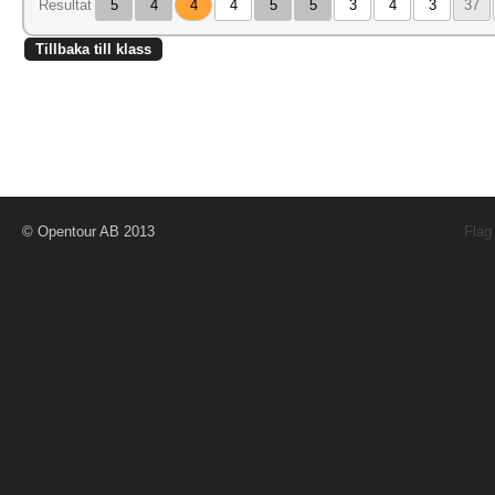
Resultat
5
4
4
4
5
5
3
4
3
37
Tillbaka till klass
© Opentour AB 2013
Flag