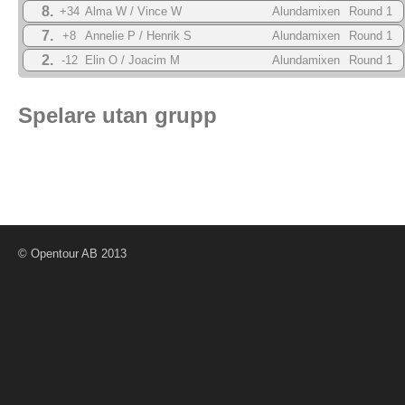
8.
+34
Alma W / Vince W
Alundamixen
Round 1
2024
7.
+8
Annelie P / Henrik S
Alundamixen
Round 1
2024
2.
-12
Elin O / Joacim M
Alundamixen
Round 1
2024
Spelare utan grupp
© Opentour AB 2013