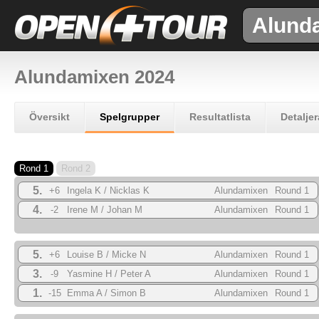
Alund
Alundamixen 2024
Översikt
Spelgrupper
Resultatlista
Detaljer
Rond 1
Rond 2
5.
+6
Ingela K / Nicklas K
Alundamixen
Round 1
2024
4.
-2
Irene M / Johan M
Alundamixen
Round 1
2024
5.
+6
Louise B / Micke N
Alundamixen
Round 1
2024
3.
-9
Yasmine H / Peter A
Alundamixen
Round 1
2024
1.
-15
Emma A / Simon B
Alundamixen
Round 1
2024