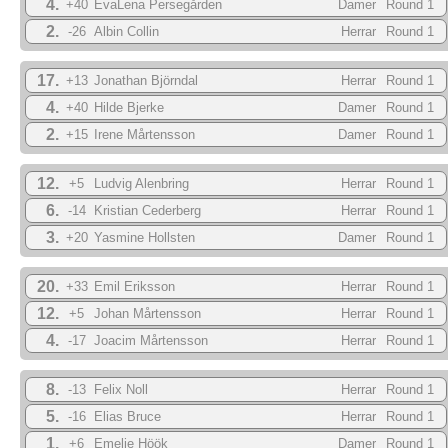
4.
+40
EvaLena Persegården
Damer
Round 1
2.
-26
Albin Collin
Herrar
Round 1
17.
+13
Jonathan Björndal
Herrar
Round 1
4.
+40
Hilde Bjerke
Damer
Round 1
2.
+15
Irene Mårtensson
Damer
Round 1
12.
+5
Ludvig Alenbring
Herrar
Round 1
6.
-14
Kristian Cederberg
Herrar
Round 1
3.
+20
Yasmine Hollsten
Damer
Round 1
20.
+33
Emil Eriksson
Herrar
Round 1
12.
+5
Johan Mårtensson
Herrar
Round 1
4.
-17
Joacim Mårtensson
Herrar
Round 1
8.
-13
Felix Noll
Herrar
Round 1
5.
-16
Elias Bruce
Herrar
Round 1
1.
+6
Emelie Höök
Damer
Round 1