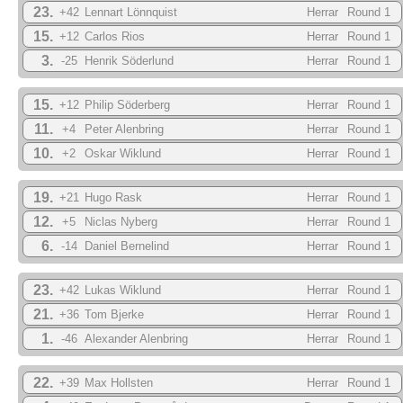
23.
+42
Lennart Lönnquist
Herrar
Round 1
15.
+12
Carlos Rios
Herrar
Round 1
3.
-25
Henrik Söderlund
Herrar
Round 1
15.
+12
Philip Söderberg
Herrar
Round 1
11.
+4
Peter Alenbring
Herrar
Round 1
10.
+2
Oskar Wiklund
Herrar
Round 1
19.
+21
Hugo Rask
Herrar
Round 1
12.
+5
Niclas Nyberg
Herrar
Round 1
6.
-14
Daniel Bernelind
Herrar
Round 1
23.
+42
Lukas Wiklund
Herrar
Round 1
21.
+36
Tom Bjerke
Herrar
Round 1
1.
-46
Alexander Alenbring
Herrar
Round 1
22.
+39
Max Hollsten
Herrar
Round 1