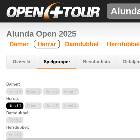
Alund
Alunda Open 2025
Damer
Herrar
Damdubbel
Herrdubbel
Översikt
Spelgrupper
Resultatlista
Detaljer
Damer:
Rond 1
Rond 2
Rond 3
Rond 4
Herrar:
Rond 1
Rond 2
Rond 3
Rond 4
Damdubbel:
Rond 1
Herrdubbel:
Rond 1