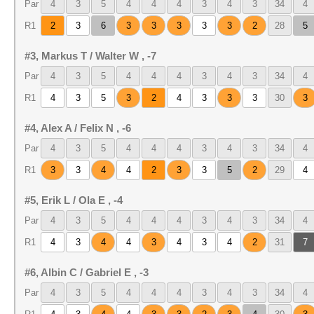
Par
4
3
5
4
4
4
3
4
3
34
4
R1
2
3
6
3
3
3
3
3
2
28
5
#3, Markus T / Walter W , -7
Par
4
3
5
4
4
4
3
4
3
34
4
R1
4
3
5
3
2
4
3
3
3
30
3
#4, Alex A / Felix N , -6
Par
4
3
5
4
4
4
3
4
3
34
4
R1
3
3
4
4
2
3
3
5
2
29
4
#5, Erik L / Ola E , -4
Par
4
3
5
4
4
4
3
4
3
34
4
R1
4
3
4
4
3
4
3
4
2
31
7
#6, Albin C / Gabriel E , -3
Par
4
3
5
4
4
4
3
4
3
34
4