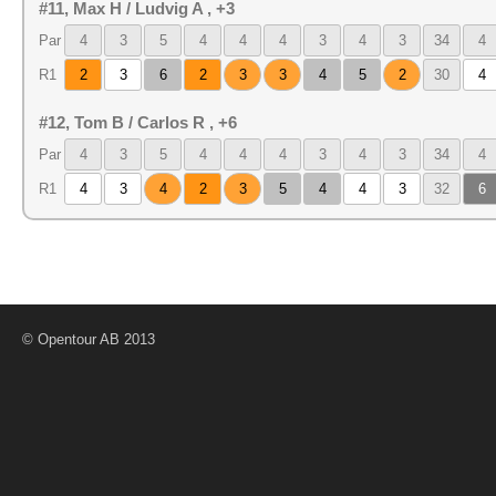
#11, Max H / Ludvig A , +3
Par
4
3
5
4
4
4
3
4
3
34
4
R1
2
3
6
2
3
3
4
5
2
30
4
#12, Tom B / Carlos R , +6
Par
4
3
5
4
4
4
3
4
3
34
4
R1
4
3
4
2
3
5
4
4
3
32
6
© Opentour AB 2013