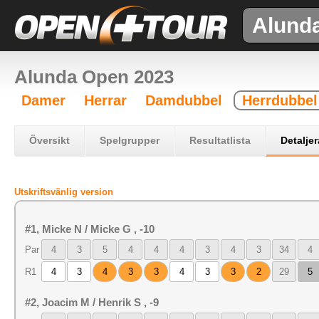
Alund
Alunda Open 2023
Damer
Herrar
Damdubbel
Herrdubbel
Översikt
Spelgrupper
Resultatlista
Detaljer
Utskriftsvänlig version
#1, Micke N / Micke G , -10
Par
4
3
5
4
4
4
3
4
3
34
4
R1
4
3
4
3
3
4
3
3
2
29
5
#2, Joacim M / Henrik S , -9