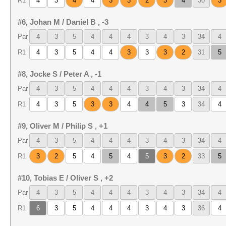
R1
4
3
4
4
3
3
2
3
4
30
3
#6, Johan M / Daniel B , -3
Par
4
3
5
4
4
4
3
4
3
34
4
R1
4
3
5
4
4
3
3
3
2
31
5
#8, Jocke S / Peter A , -1
Par
4
3
5
4
4
4
3
4
3
34
4
R1
4
3
5
3
3
4
4
5
3
34
4
#9, Oliver M / Philip S , +1
Par
4
3
5
4
4
4
3
4
3
34
4
R1
3
2
5
4
5
4
5
3
2
33
5
#10, Tobias E / Oliver S , +2
Par
4
3
5
4
4
4
3
4
3
34
4
R1
6
3
5
4
4
4
3
4
3
36
4