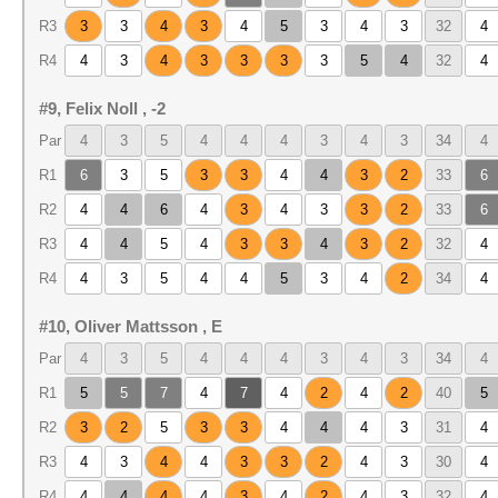
R3
3
3
4
3
4
5
3
4
3
32
4
R4
4
3
4
3
3
3
3
5
4
32
4
#9, Felix Noll , -2
Par
4
3
5
4
4
4
3
4
3
34
4
R1
6
3
5
3
3
4
4
3
2
33
6
R2
4
4
6
4
3
4
3
3
2
33
6
R3
4
4
5
4
3
3
4
3
2
32
4
R4
4
3
5
4
4
5
3
4
2
34
4
#10, Oliver Mattsson , E
Par
4
3
5
4
4
4
3
4
3
34
4
R1
5
5
7
4
7
4
2
4
2
40
5
R2
3
2
5
3
3
4
4
4
3
31
4
R3
4
3
4
4
3
3
2
4
3
30
4
R4
4
4
4
4
3
4
2
4
3
32
4