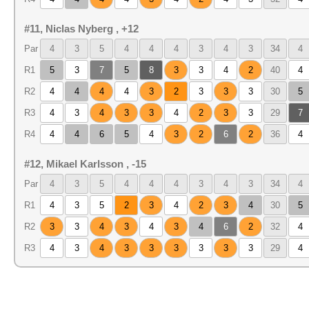
#11, Niclas Nyberg , +12
Par
4
3
5
4
4
4
3
4
3
34
4
R1
5
3
7
5
8
3
3
4
2
40
4
R2
4
4
4
4
3
2
3
3
3
30
5
R3
4
3
4
3
3
4
2
3
3
29
7
R4
4
4
6
5
4
3
2
6
2
36
4
#12, Mikael Karlsson , -15
Par
4
3
5
4
4
4
3
4
3
34
4
R1
4
3
5
2
3
4
2
3
4
30
5
R2
3
3
4
3
4
3
4
6
2
32
4
R3
4
3
4
3
3
3
3
3
3
29
4