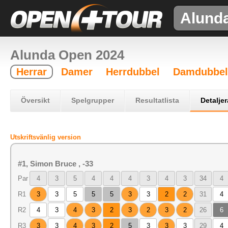
Alund
Alunda Open 2024
Herrar
Damer
Herrdubbel
Damdubbel
Översikt
Spelgrupper
Resultatlista
Detaljer
Utskriftsvänlig version
#1, Simon Bruce , -33
Par
4
3
5
4
4
4
3
4
3
34
4
R1
3
3
5
5
5
3
3
2
2
31
4
R2
4
3
4
3
2
3
2
3
2
26
6
R3
3
3
4
3
2
5
3
3
3
29
4