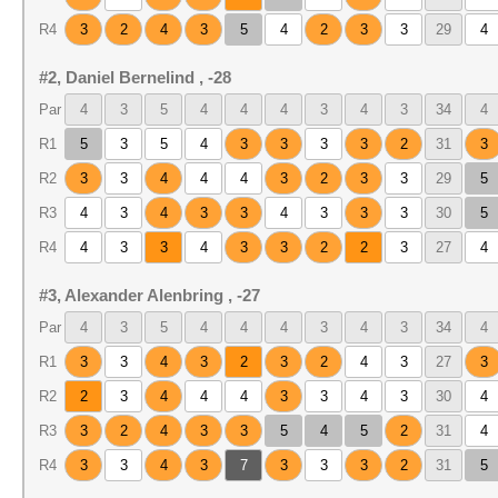
R4
3
2
4
3
5
4
2
3
3
29
4
#2, Daniel Bernelind , -28
Par
4
3
5
4
4
4
3
4
3
34
4
R1
5
3
5
4
3
3
3
3
2
31
3
R2
3
3
4
4
4
3
2
3
3
29
5
R3
4
3
4
3
3
4
3
3
3
30
5
R4
4
3
3
4
3
3
2
2
3
27
4
#3, Alexander Alenbring , -27
Par
4
3
5
4
4
4
3
4
3
34
4
R1
3
3
4
3
2
3
2
4
3
27
3
R2
2
3
4
4
4
3
3
4
3
30
4
R3
3
2
4
3
3
5
4
5
2
31
4
R4
3
3
4
3
7
3
3
3
2
31
5