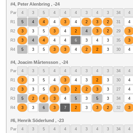
#4, Peter Alenbring , -24
Par
4
3
5
4
4
4
3
4
3
34
4
R1
5
4
4
4
3
4
2
3
2
31
4
R2
3
3
5
3
4
2
4
3
2
29
3
R3
3
4
4
4
4
6
3
4
3
35
3
R4
5
3
5
3
3
4
2
2
3
30
4
#4, Joacim Mårtensson , -24
Par
4
3
5
4
4
4
3
4
3
34
4
R1
3
3
5
4
3
4
3
2
3
30
4
R2
3
3
5
3
3
2
2
3
3
27
4
R3
5
2
4
3
4
5
3
5
3
34
4
R4
3
3
6
3
7
2
3
3
2
32
3
#6, Henrik Söderlund , -23
Par
4
3
5
4
4
4
3
4
3
34
4