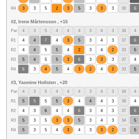
R4
3
3
5
2
3
5
3
3
3
30
6
#2, Irene Mårtensson , +15
Par
4
3
5
4
4
4
3
4
3
34
4
R1
4
4
7
4
3
5
3
4
3
37
6
R2
4
4
5
5
4
2
3
4
2
33
5
R3
5
4
5
5
3
6
3
3
3
37
4
R4
6
3
4
5
4
3
2
4
2
33
5
#3, Yasmine Hollsten , +20
Par
4
3
5
4
4
4
3
4
3
34
4
R1
5
5
5
5
3
4
4
4
3
38
4
R2
4
3
6
4
4
6
3
4
3
37
6
R3
5
3
5
3
3
5
3
4
3
34
5
R4
5
3
5
4
3
4
3
3
2
32
5