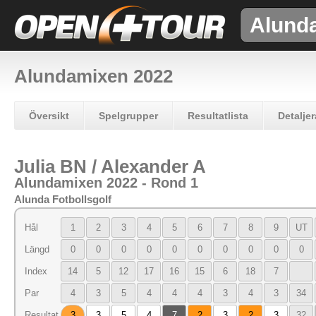
Alund
Alundamixen 2022
Översikt
Spelgrupper
Resultatlista
Detaljer
Julia BN / Alexander A
Alundamixen 2022 - Rond 1
Alunda Fotbollsgolf
Hål
1
2
3
4
5
6
7
8
9
UT
Längd
0
0
0
0
0
0
0
0
0
0
Index
14
5
12
17
16
15
6
18
7
Par
4
3
5
4
4
4
3
4
3
34
Resultat
3
3
5
4
7
2
3
2
3
32