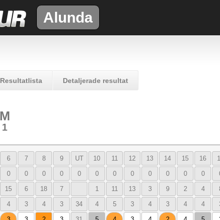
Alunda
Resultatlista
Detaljerade resultat
 M
 1
6
7
8
9
UT
10
11
12
13
14
15
16
0
0
0
0
0
0
0
0
0
0
0
0
15
6
18
7
1
11
13
3
9
2
4
4
3
4
3
34
4
5
3
4
3
4
4
3
3
2
3
31
5
4
3
4
2
4
5