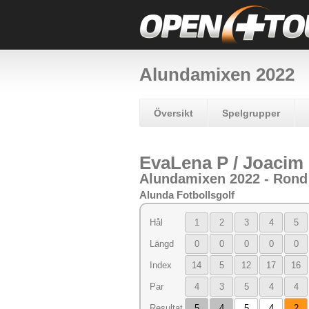
Alundamixen 2022
Översikt
Spelgrupper
EvaLena P / Joacim
Alundamixen 2022 - Rond
Alunda Fotbollsgolf
Hål
1
2
3
4
5
Längd
0
0
0
0
0
Index
14
5
12
17
16
Par
4
3
5
4
4
Resultat
5
4
5
4
2