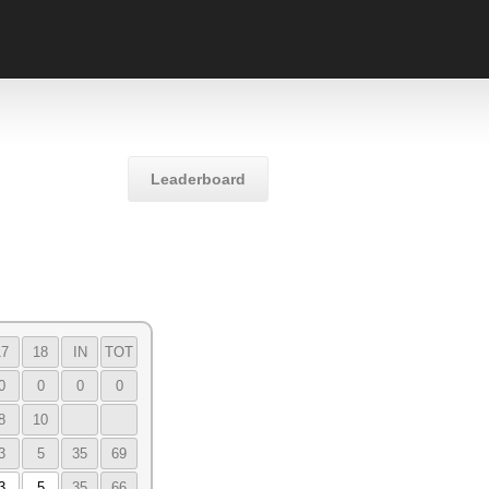
Leaderboard
17
18
IN
TOT
0
0
0
0
8
10
3
5
35
69
3
5
35
66